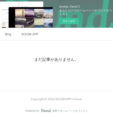
Ameba Owndで
あなただけのホームページやブログをつ
くろう
今すぐ試す
Blog
SOC88 APP
まだ記事がありません。
Copyright ©
2026
SOC88 APP's Ownd
.
Powered by
無料でホームページをつくろう
AmebaOwnd